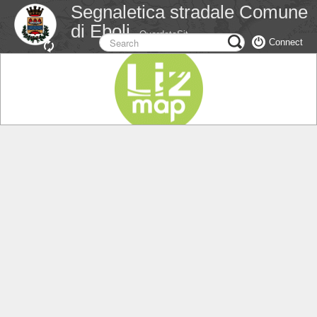
Segnaletica stradale Comune
di Eboli
OverdataSit
Connect